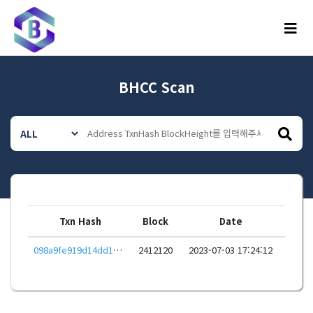
메뉴
BHCC Scan
Txn Hash
Block
Date
098a9fe919d14dd1b9d67752610b971b07e18b51ed7d75bfc88fc243f3a0210f
2412120
2023-07-03 17:24:12